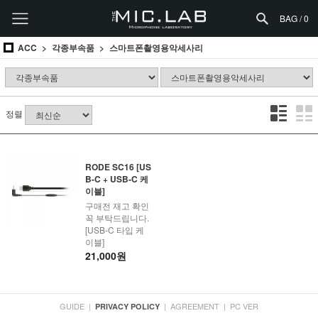
BAG /
0
ACC
각종부속품
스마트폰촬영용악세사리
정렬
RODE SC16 [US
B-C + USB-C 케
이블]
구매전 재고 확인
꼭 부탁드립니다.
[USB-C 타입 케
이블]
21,000원
GUIDE
|
|
AGREEMENT
|
PC VER
PRIVACY POLICY