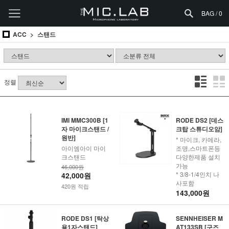
BAG /
0
ACC
스탠드
정렬
IMI MMC300B [1
RODE DS2 [데스
자 마이크스탠드 /
크탑 스튜디오암]
원반]
* 마이크, 카메라,
아이엠아이 마이
조명,스마트폰등
크스탠드
다양한제품 설치
가능
46,000원
* 3/8-1/4인치 나
42,000원
사포함
420원 적립
143,000원
RODE DS1 [탁상
SENNHEISER M
용1자스탠드]
AT133SB [구즈