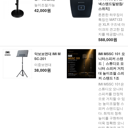
넥스탠드밑받침/
높이조절가능
스위치]
42,000원
튼튼한 하우징이
특징인 MAT133
은 XLR 구즈넥 마
이크의 견고한 접
지를 제공합니다.
588,000원
악보보면대 iMi M
IMI MSSC 101 모
SC-201
니터스피커 스탠
드 │ 스튜디오 모
이중보면대
니터 스피커 거치
38,000원
대 높이조절 스피
커 스탠드 1조
IMI MSSC 101은
스튜디오 모니터
스피커를 안정적
으로 거치할 수 있
는 높이조절형 스
피커 스탠드입니
다. 최적의 청취
높이를 구현하여
더욱 정확한 모니
터링 환경을 제공