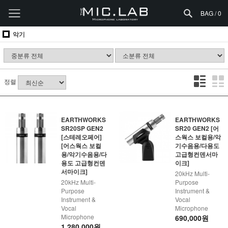
BAG /
0
악기
정렬
EARTHWORKS
EARTHWORKS
SR20SP GEN2
SR20 GEN2 [어
[스테레오페어]
스웍스 보컬용/악
[어스웍스 보컬
기수음용/다용도
용/악기수음용/다
고급형컨덴서마
용도 고급형컨덴
이크]
서마이크]
20kHz Multi-
20kHz Multi-
Purpose
Purpose
Instrument &
Instrument &
Vocal
Vocal
Microphone
Microphone
690,000원
1,280,000원