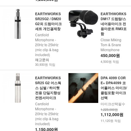
EARTHWORKS
EARTHWORKS
SR25G2 / DM20
DM17 드럼탐/스
G2외 드럼마이크
네어용마이크 전
세트 개인결제창
용마운트 RM3포
함
Cardioid
Microphone -
Close Miking
20Hz to 25kHz
Tom & Snare
(mic clip & bag
Microphone
included)
450,000원
재고문의
4,500원 적립
30,930원 적립
EARTHWORKS
DPA 4099 COR
SR25 G2 어스웍
E+ DPA4099 코
스 심벌 / 하이햇
어플러스 마이크/
전용 단일지향성
클립포함 마이크
컨덴서마이크
선택
Cardioid
마이크선택필수
Microphone -
1,223,000원
20Hz to 25kHz
1,112,000원
(mic clip & bag
11,120원 적립
included)
1,150,000원