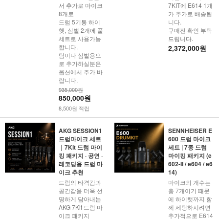
서 추가로 마이크
7KIT에 E614 1개
8개로
가 추가로 배송됩
드럼 5기통 하이
니다.
햇, 심벌 2개에 풀
구매전 확인 부탁
세트로 사용가능
드립니다.
합니다.
2,372,000원
탐이나 심벌용으
로 추가하실분은
옵션에서 추가 바
랍니다.
935,000원
850,000원
8,500원 적립
AKG SESSION1
SENNHEISER E
드럼마이크 세트
600 드럼 마이크
｜7Kit 드럼 마이
세트 | 7종 드럼
킹 패키지 · 공연 ·
마이킹 패키지 (e
레코딩용 드럼 마
602-II / e604 / e6
이크 추천
14)
드럼의 타격감과
마이크의 개수는
공간감을 더욱 선
총 7개이기 때문
명하게 담아내는
에 하이햇까지 함
AKG 7Kit 드럼 마
께 세팅하시려면
이크 패키지
추가적으로 E614