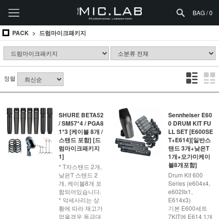
BAG /
0
PACK
드럼마이크패키지
정렬
SHURE BETA52
Sennheiser E60
/ SM57*4 / PGA8
0 DRUM KIT FU
1*3 [케이블 8개 /
LL SET [E600SE
스탠드 포함] [드
T+E614][일반스
럼마이크패키지
탠드 3개+낮은T
1]
1개+모가미케이
블8개포함]
* T자스탠드 2개,
낮은T 스탠드 2
Drum Kit 600
개, 케이블8개 포
Series (e604x4,
함되어있습니다.
e602IIx1,
* 악세사리는 상
E614x3)
황에 따라 재고가
기본 E600세트
없을경우 동급대
7KIT에 E614 1개