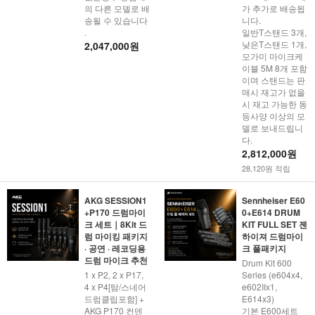
의 다른 모델로 배
가 추가로 배송됩
송될 수 있습니다
니다.
.
일반T스탠드 3개,
낮은T스탠드 1개,
2,047,000원
모가미 마이크케
이블 5M 8개 포함
이며 스탠드는 판
매시 재고가 없을
시 재고 가능한 동
등사양 이상의 모
델로 보내드립니
다.
2,812,000원
28,120원 적립
AKG SESSION1
Sennheiser E60
+P170 드럼마이
0+E614 DRUM
크 세트｜8Kit 드
KIT FULL SET 젠
럼 마이킹 패키지
하이져 드럼마이
· 공연 · 레코딩용
크 풀패키지
드럼 마이크 추천
Drum Kit 600
1 x P2, 2 x P17,
Series (e604x4,
4 x P4[탐/스네어
e602IIx1,
드럼클립포함] +
E614x3)
AKG P170 컨덴
기본 E600세트