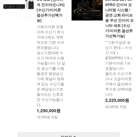
져 인이어모니터]
0PRO 인이어 모
[수신기/이어폰
니터링 시스템 /
옵션추가선택가
공연·교회·라이브
능]
용 무선 인이어 모
니터 세트 [수신
기본이어폰 포함
기/이어폰 옵션추
이며 수신기 추가
가선택가능]
구매시에도 개벽
적으로 기본 이어
* 기본구성은 송
폰포함입니다.
신기 한대 + 수신
송신기한대에 수
기 1대 +
신기 여러대 사용
IE500PRO 1개 +
가능합니다. 단 같
기본이어폰 1개
은 송신기를 사용
포함입니다.
할경우 해당송신
별도의 수신기추
기에 채널이 맞춰
가나 고급이어폰
져 있는 수신기들
구매시 옵션에서
은 해당송신기로
추가로 선택바랍
들어오는 신호로
니다.
만 수신가능합니
2,225,000원
다.
22,250원 적립
1,250,000원
12,500원 적립