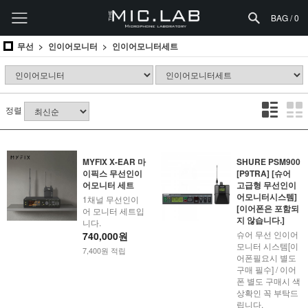
BAG /
0
무선
인이어모니터
인이어모니터세트
정렬
MYFIX X-EAR 마
SHURE PSM900
이픽스 무선인이
[P9TRA] [슈어
어모니터 세트
고급형 무선인이
어모니터시스템]
1채널 무선인이
[이어폰은 포함되
어 모니터 세트입
지 않습니다.]
니다.
슈어 무선 인이어
740,000원
모니터 시스템[이
7,400원 적립
어폰필요시 별도
구매 필수] / 이어
폰 별도 구매시 색
상확인 꼭 부탁드
립니다.