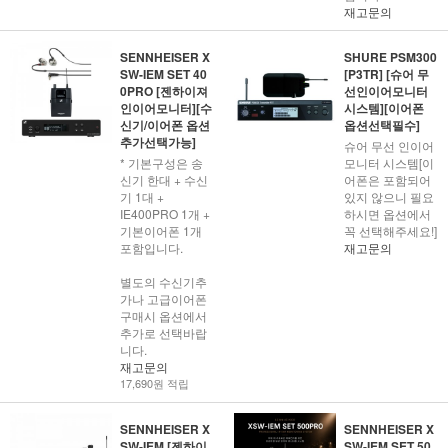
재고문의
SENNHEISER X
SHURE PSM300
SW-IEM SET 40
[P3TR] [슈어 무
0PRO [젠하이져
선인이어모니터
인이어모니터][수
시스템][이어폰
신기/이어폰 옵션
옵션선택필수]
추가선택가능]
슈어 무선 인이어
* 기본구성은 송
모니터 시스템[이
신기 한대 + 수신
어폰은 포함되어
기 1대 +
있지 않으니 필요
IE400PRO 1개 +
하시면 옵션에서
기본이어폰 1개
꼭 선택해주세요!]
포함입니다.
재고문의
별도의 수신기추
가나 고급이어폰
구매시 옵션에서
추가로 선택바랍
니다.
재고문의
17,690원 적립
SENNHEISER X
SENNHEISER X
SW-IEM [젠하이
SW-IEM SET 50