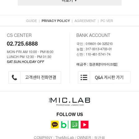
더보기 ▼
GUIDE
|
|
AGREEMENT
|
PC VER
PRIVACY POLICY
CS CENTER
BANK ACCOUNT
02.725.6888
국민 : 019601-04-325210
농협 : 317-0013-4703-01
MON-FRI AM 10:00 - PM18:00
신한 : 110-481-5741-74
LUNCH PM 12:30 - PM 01:30
SAT.SUN.HOLIDAY OFF
예금주 : 정관희[더마이크랩]
FOLLOW US
COMPANY : TheMicLab / OWNER : 정관희