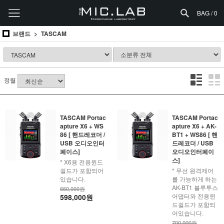
BAG /
0
브랜드
TASCAM
정렬
TASCAM Portac
TASCAM Portac
apture X6 + WS
apture X6 + AK-
86 [ 핸드레코더 /
BT1 + WS86 [ 핸
USB 오디오인터
드레코더 / USB
페이스]
오디오인터페이
스]
* X6용 전용윈드
쉴드가 포함되어
* 무선 원격제어
있습니다.
를 가능하게 하는
AK-BT1 블루투스
660,000원
어댑터와 전용윈
598,000원
드쉴드가 포함되
어있습니다.
700,000원