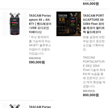
644,000원
TASCAM Portac
TASCAM PORT
apture X6 + AK-
ACAPTURE X8
BT1 [ 핸드레코더
32Bit Float 포터
/ USB 오디오인
블 레코더 멀티트
터페이스]
랙 필드레코더
* 무선 원격제어
레벨 설정에 대한
를 가능하게 하는
부담 없이 중요한
AK-BT1 블루투스
순간을 기록하세
어댑터가 포함되
요.
어있습니다.
TASCAM
638,000원
PORTACAPTUR
590,000원
E X8은 32bit
Float 기술과 최대
8트랙 녹음을 통
해 전문적인 오디
오 제작 환경을 제
공합니다.
880,000원
800,000원
TASCAM Portac