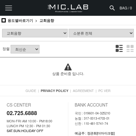
BAG /
0
용도별바로가기
교회음향
정렬
상품 준비중 입니다.
GUIDE
|
|
AGREEMENT
|
PC VER
PRIVACY POLICY
CS CENTER
BANK ACCOUNT
02.725.6888
국민 : 019601-04-325210
농협 : 317-0013-4703-01
MON-FRI AM 10:00 - PM18:00
신한 : 110-481-5741-74
LUNCH PM 12:30 - PM 01:30
SAT.SUN.HOLIDAY OFF
예금주 : 정관희[더마이크랩]