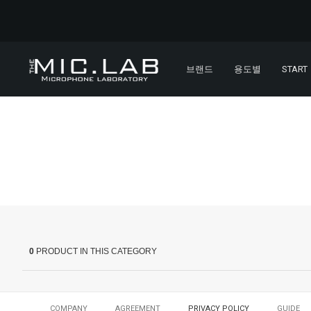
브랜드
용도별
START
0
PRODUCT IN THIS CATEGORY
COMPANY
AGREEMENT
PRIVACY POLICY
GUIDE