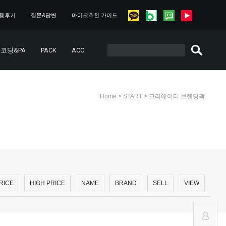
용후기
질문&답변
마이크추천 가이드
코딩&PA
PACK
ACC
>
>
Home
START
크리에이터 브랜딩팩
RICE
HIGH PRICE
NAME
BRAND
SELL
VIEW