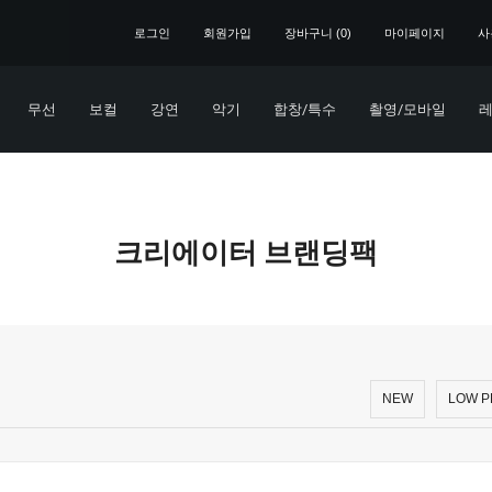
로그인
회원가입
장바구니 (
0
)
마이페이지
사
무선
보컬
강연
악기
합창/특수
촬영/모바일
레
크리에이터 브랜딩팩
NEW
LOW P