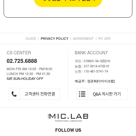
GUIDE
|
|
AGREEMENT
|
PC VER
PRIVACY POLICY
CS CENTER
BANK ACCOUNT
02.725.6888
국민 : 019601-04-325210
농협 : 317-0013-4703-01
MON-FRI AM 10:00 - PM18:00
신한 : 110-481-5741-74
LUNCH PM 12:30 - PM 01:30
SAT.SUN.HOLIDAY OFF
예금주 : 정관희[더마이크랩]
FOLLOW US