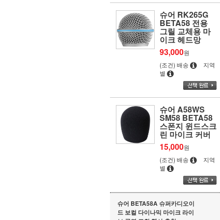
슈어 RK265G
BETA58 전용
그릴 교체용 마
이크 헤드망
93,000
원
(조건) 배송
지역
별
슈어 A58WS
SM58 BETA58
스폰지 윈드스크
린 마이크 커버
15,000
원
(조건) 배송
지역
별
슈어 BETA58A 슈퍼카디오이
드 보컬 다이나믹 마이크 라이