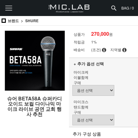
BAG /
0
브랜드
SHURE
270,000
상품가
원
적립금
1%
배송비
(조건)
지역별
+ 추가 옵션 선택
마이크케
이블함께
구매
슈어 BETA58A 슈퍼카디
마이크스
오이드 보컬 다이나믹 마
탠드함께
이크 라이브 공연 교회 행
구매
사 추천
추가 구성 상품