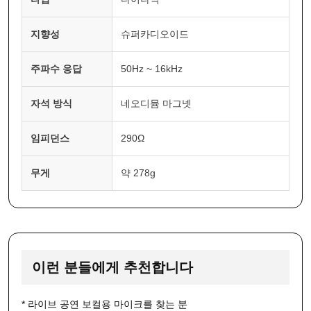
지향성
슈퍼카디오이드
주파수 응답
50Hz ~ 16kHz
자석 방식
네오디뮴 마그넷
임피던스
290Ω
무게
약 278g
이런 분들에게 추천합니다
* 라이브 공연 보컬용 마이크를 찾는 분