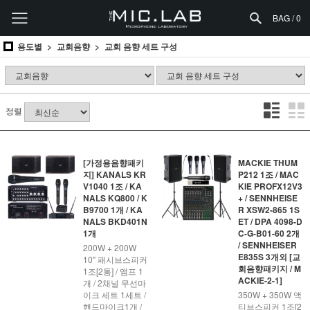
BAG /
0
용도별
교회음향
교회 음향 세트 구성
정렬
[가정용음향패키
MACKIE THUM
지] KANALS KR
P212 1조 / MAC
V1040 1조 / KA
KIE PROFX12V3
NALS KQ800 / K
+ / SENNHEISE
B9700 1개 / KA
R XSW2-865 1S
NALS BKD401N
ET / DPA 4098-D
1개
C-G-B01-60 2개
/ SENNHEISER
200W + 200W
E835S 3개외 [교
10" 패시브스피커
회음향패키지 / M
1조[2통] / 앰프 1
ACKIE-2-1]
개 / 2채널 무선마
이크 세트 1세트 /
350W + 350W 액
핸드마이크1개 /
티브스피커 1조[2