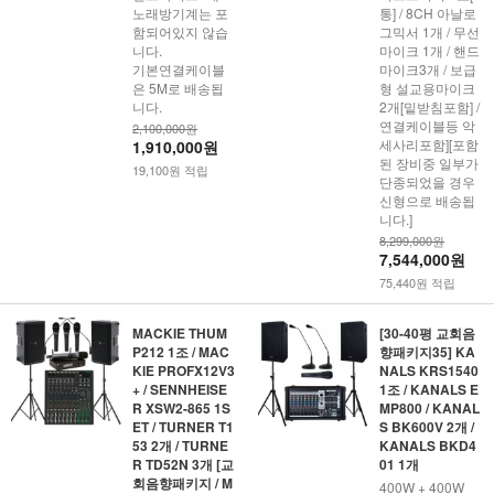
노래방기계는 포
통] / 8CH 아날로
함되어있지 않습
그믹서 1개 / 무선
니다.
마이크 1개 / 핸드
기본연결케이블
마이크3개 / 보급
은 5M로 배송됩
형 설교용마이크
니다.
2개[밑받침포함] /
연결케이블등 악
2,100,000원
세사리포함][포함
1,910,000원
된 장비중 일부가
19,100원 적립
단종되었을 경우
신형으로 배송됩
니다.]
8,299,000원
7,544,000원
75,440원 적립
MACKIE THUM
[30-40평 교회음
P212 1조 / MAC
향패키지35] KA
KIE PROFX12V3
NALS KRS1540
+ / SENNHEISE
1조 / KANALS E
R XSW2-865 1S
MP800 / KANAL
ET / TURNER T1
S BK600V 2개 /
53 2개 / TURNE
KANALS BKD4
R TD52N 3개 [교
01 1개
회음향패키지 / M
400W + 400W