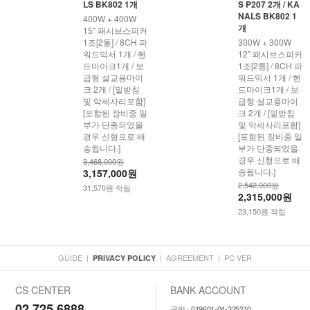
LS BK802 1개
S P207 2개 / KA
NALS BK802 1
400W + 400W
개
15" 패시브스피커
1조[2통] / 8CH 파
300W + 300W
워드믹서 1개 / 핸
12" 패시브스피커
드마이크1개 / 보
1조[2통] / 8CH 파
급형 설교용마이
워드믹서 1개 / 핸
크 2개 / [밑받침
드마이크1개 / 보
및 악세사리포함]
급형 설교용마이
[포함된 장비중 일
크 2개 / [밑받침
부가 단종되었을
및 악세사리포함]
경우 신형으로 배
[포함된 장비중 일
송됩니다.]
부가 단종되었을
경우 신형으로 배
3,468,000원
송됩니다.]
3,157,000원
2,542,000원
31,570원 적립
2,315,000원
23,150원 적립
GUIDE
|
|
AGREEMENT
|
PC VER
PRIVACY POLICY
CS CENTER
BANK ACCOUNT
02.725.6888
국민 : 019601-04-325210