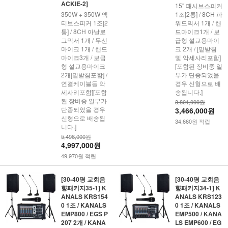
ACKIE-2]
15" 패시브스피커
350W + 350W 액
1조[2통] / 8CH 파
티브스피커 1조[2
워드믹서 1개 / 핸
통] / 8CH 아날로
드마이크1개 / 보
그믹서 1개 / 무선
급형 설교용마이
마이크 1개 / 핸드
크 2개 / [밑받침
마이크3개 / 보급
및 악세사리포함]
형 설교용마이크
[포함된 장비중 일
2개[밑받침포함] /
부가 단종되었을
연결케이블등 악
경우 신형으로 배
세사리포함][포함
송됩니다.]
된 장비중 일부가
3,801,000원
단종되었을 경우
3,466,000원
신형으로 배송됩
34,660원 적립
니다.]
5,496,000원
4,997,000원
49,970원 적립
[30-40평 교회음
[30-40평 교회음
향패키지35-1] K
향패키지34-1] K
ANALS KRS154
ANALS KRS123
0 1조 / KANALS
0 1조 / KANALS
EMP800 / EGS P
EMP500 / KANA
207 2개 / KANA
LS EMP600 / EG